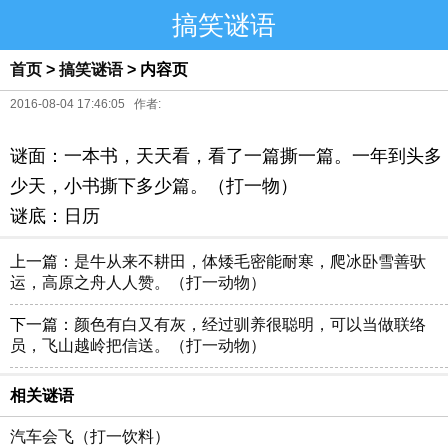
搞笑谜语
首页
>
搞笑谜语
> 内容页
2016-08-04 17:46:05 作者:
谜面：一本书，天天看，看了一篇撕一篇。一年到头多
少天，小书撕下多少篇。（打一物）
谜底：日历
上一篇：
是牛从来不耕田，体矮毛密能耐寒，爬冰卧雪善驮
运，高原之舟人人赞。（打一动物）
下一篇：
颜色有白又有灰，经过驯养很聪明，可以当做联络
员，飞山越岭把信送。（打一动物）
相关谜语
汽车会飞（打一饮料）