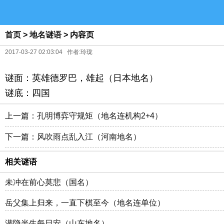
首页
>
地名谜语
> 内容页
2017-03-27 02:03:04 作者:玲珑
谜面：英雄德罗巴，雄起（日本地名）
谜底：四国
上一篇：
孔明博弈守规矩（地名连机构2+4）
下一篇：
风吹雨点乱入江（河南地名）
相关谜语
未冲在前心莫悲（国名）
岳父集上归来，一直下棋至今（地名连单位）
潜隐半生每日安（山东地名）