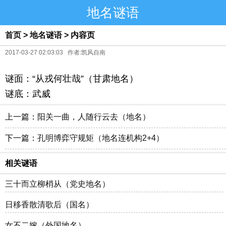
地名谜语
首页
>
地名谜语
> 内容页
2017-03-27 02:03:03 作者:凯风自南
谜面：“从戎何壮哉”（甘肃地名）
谜底：武威
上一篇：
阳关一曲，人随行云去（地名）
下一篇：
孔明博弈守规矩（地名连机构2+4）
相关谜语
三十而立柳梢从（党史地名）
日移香散清歌后（国名）
女不二嫁（外国地名）