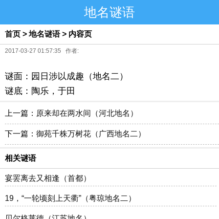
地名谜语
首页
>
地名谜语
> 内容页
2017-03-27 01:57:35 作者:
谜面：园日涉以成趣（地名二）
谜底：陶乐，于田
上一篇：
原来却在两水间（河北地名）
下一篇：
御苑千株万树花（广西地名二）
相关谜语
宴罢离去又相逢（首都）
19，“一轮顷刻上天衢”（粤琼地名二）
贝尔格莱德（江苏地名）